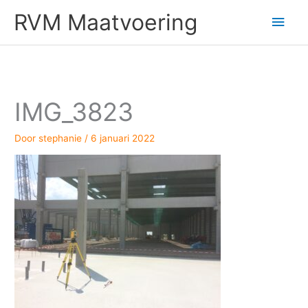
Ga
Hoo
RVM Maatvoering
naar
de
inhoud
IMG_3823
Door
stephanie
/
6 januari 2022