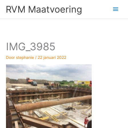
Ga
Hoo
RVM Maatvoering
naar
de
inhoud
IMG_3985
Door
stephanie
/
22 januari 2022