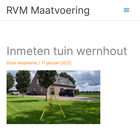
Ga
Hoo
RVM Maatvoering
naar
de
inhoud
Inmeten tuin wernhout
Door
stephanie
/
11 januari 2022